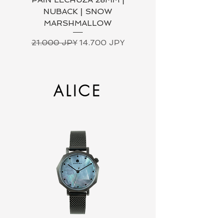
NUBACK | SNOW
MARSHMALLOW
Precio
21.000 JPY
Precio
Precio de oferta
21.000 JPY
14.700 JPY
ALICE