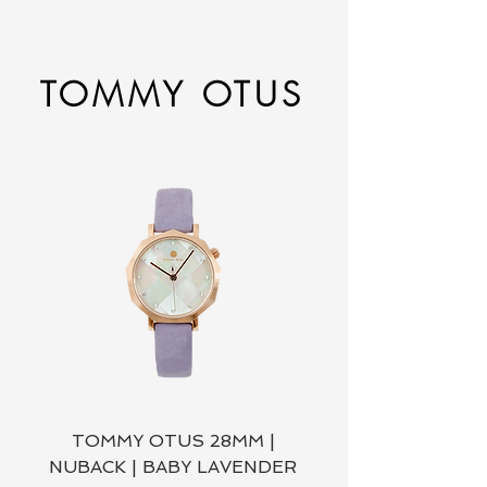
TOMMY OTUS
TOMMY OTUS 28MM |
TOMMY OTUS 2
NUBACK | BABY LAVENDER
MILANESE | ROS