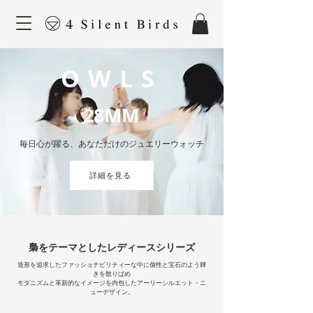
OWLS
28MM
​毎日心が躍る、あなただけのジュエリーウォッチ
詳細を見る
梟をテーマとしたレディースシリーズ
造形を追求したファッショナビリティーな中に個性と宝石のよう輝
きを散りばめ
モダニズムと革新的なイメージを内包したアーリーシルエット・ニ
ューデザイン。