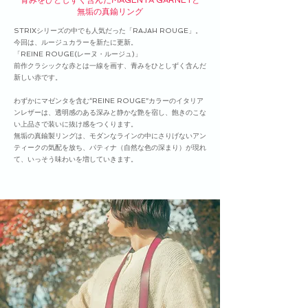
無垢の真鍮リング
STRIXシリーズの中でも人気だった「RAJAH ROUGE」。
今回は、ルージュカラーを新たに更新。
「REINE ROUGE(レーヌ・ルージュ)」
前作クラシックな赤とは一線を画す、青みをひとしずく含んだ
新しい赤です。
わずかにマゼンタを含む“REINE ROUGE”カラーのイタリア
ンレザーは、透明感のある深みと静かな艶を宿し、飽きのこな
い上品さで装いに抜け感をつくります。
無垢の真鍮製リングは、モダンなラインの中にさりげないアン
ティークの気配を放ち、パティナ（自然な色の深まり）が現れ
て、いっそう味わいを増していきます。