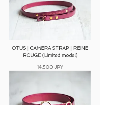
OTUS | CAMERA STRAP | REINE
ROUGE (Limited model)
Precio
14.500 JPY
MANUS | CAMERA STRAP | REINE