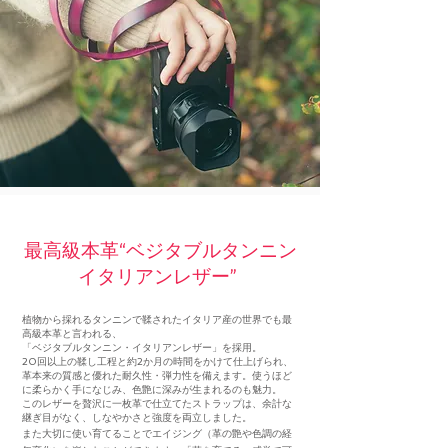
最高級本革“ベジタブルタンニン
イタリアンレザー”
植物から採れるタンニンで鞣されたイタリア産の世界でも最
高級本革と言われる、
「ベジタブルタンニン・イタリアンレザー」を採用。
​​20回以上の鞣し工程と約2か月の時間をかけて仕上げられ、
革本来の質感と優れた耐久性・弾力性を備えます。使うほど
に柔らかく手になじみ、色艶に深みが生まれるのも魅力。
このレザーを贅沢に一枚革で仕立てたストラップは、余計な
継ぎ目がなく、しなやかさと強度を両立しました。
また大
切に使い育てることでエイジング（革の艶や色調の経