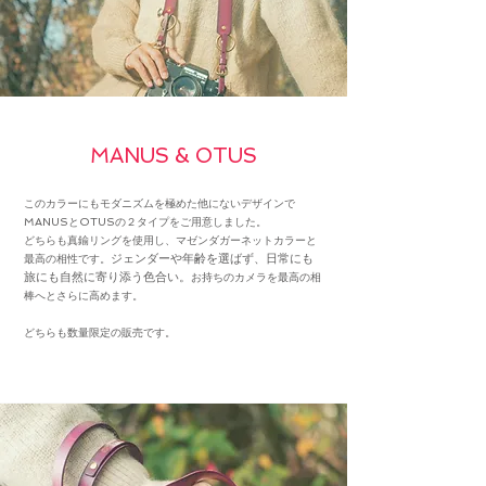
​MANUS & OTUS
このカラーにもモダニズムを極めた他にないデザインで
MANUSとOTUSの２タイプをご用意しました。
どちらも真鍮リングを使用し、マゼンダガーネットカラーと
ジェンダーや年齢を選ばず、日常にも
最高の相性です。
旅にも自然に寄り添う色合い。
お持ちのカメラを最高の相
棒へとさらに高めます。
​どちらも数量限定の販売です。