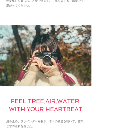
年変化）を楽しむことができます。「革を育てる」感覚で可
愛がってください。
FEEL TREE,AIR,WATER,
WITH YOUR HEARTBEAT
息を止め、ファインダーを覗き、木々の葉音を聴いて、空気
と水の流れを感じた。