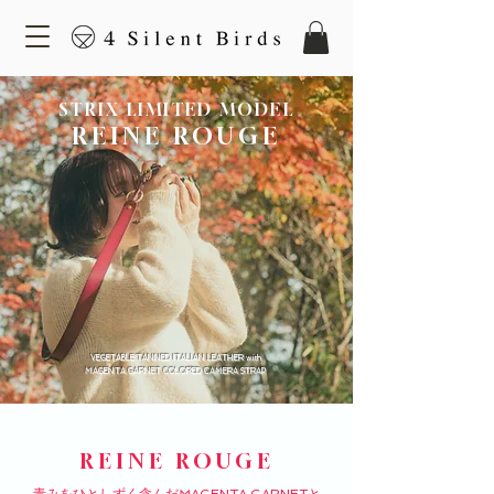
STRIX LIMITED MODEL
REINE ROUGE
VEGETABLE TANNED ITALIAN LEATHER with
MAGENTA GARNET COLORED CAMERA STRAP
REINE ROUGE
青みをひとしずく含んだMAGENTA GARNETと