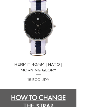
HERMIT 40MM | NATO |
MORNING GLORY
Precio
18.500 JPY
HOW TO CHANGE
THE STRAP