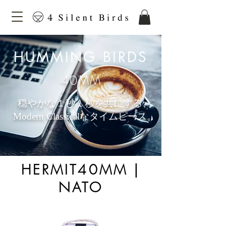
HUMMING BIRDS
40MM
穏やかな１秒１秒を共にする、
Modern Classicalなタイムピース。
HERMIT40MM |
NATO