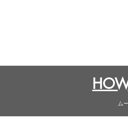
HOW 
ム