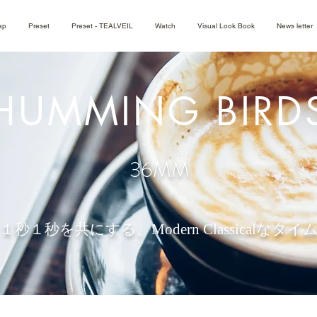
ap
Preset
Preset - TEALVEIL
Watch
Visual Look Book
News letter
HUMMING BIRD
36MM
１秒１秒を共にする、
Modern Classicalな