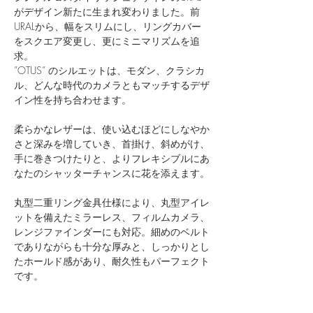
がデザイン新たに生まれ変わりました。前
URALから、幅をスリムにし、リングカバー
をスクエア変更し、更にミニマリズムを追
求。
”OTUS” のシルエットは、モダン、クラシカ
ル、どんな時代のカメラともマッチするデザ
イン性を持ち合わせます。
柔らかなレザーは、使い込むほどにしなやか
さと深みを増していき、首掛け、斜めがけ、
手に巻きつけたりと、よりフレキシブルにあ
なたのシャッターチャンスに花を添えます。
丸型二重リング金具仕様により、丸型アイレ
ットを備えたミラーレス、フィルムカメラ、
レンジファインダーにも対応。細めのベルト
でありながらも十分な厚みと、しっかりとし
たホールド感があり、耐久性もパーフェクト
です。