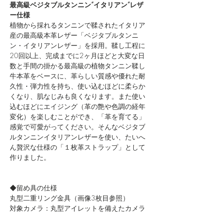
最高級ベジタブルタンニン”イタリアン”レザ
ー仕様
植物から採れるタンニンで鞣されたイタリア
産の最高級本革レザー「ベジタブルタンニ
ン・イタリアンレザー」を採用。鞣し工程に
20回以上、完成までに2ヶ月ほどと大変な日
数と手間の掛かる最高級の植物タンニン鞣し
牛本革をベースに、革らしい質感や優れた耐
久性・弾力性を持ち、使い込むほどに柔らか
くなり、肌なじみも良くなります。また使い
込むほどにエイジング（革の艶や色調の経年
変化）を楽しむことができ、「革を育てる」
感覚で可愛がってください。そんなベジタブ
ルタンニンイタリアンレザーを使い、たいへ
ん贅沢な仕様の「１枚革ストラップ」として
作りました。
◆留め具の仕様
丸型二重リング金具（画像3枚目参照）
対象カメラ：丸型アイレットを備えたカメラ