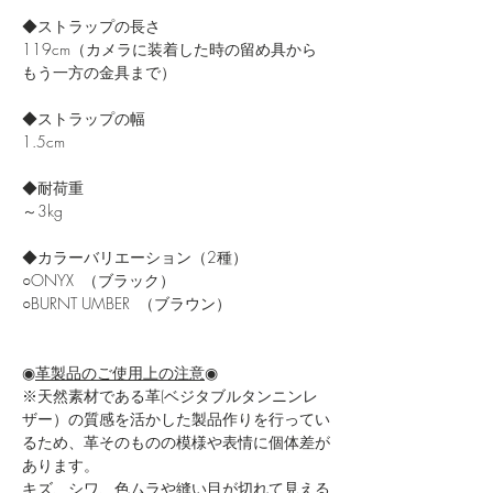
◆ストラップの長さ
119cm（カメラに装着した時の留め具から
もう一方の金具まで）
◆ストラップの幅
1.5cm
◆耐荷重
～3kg
◆カラーバリエーション（2種）
○ONYX （ブラック）
○BURNT UMBER （ブラウン）
◉
革製品のご使用上の注意
◉
※天然素材である革(ベジタブルタンニンレ
ザー）の質感を活かした製品作りを行ってい
るため、革そのものの模様や表情に個体差が
あります。
キズ、シワ、色ムラや縫い目が切れて見える