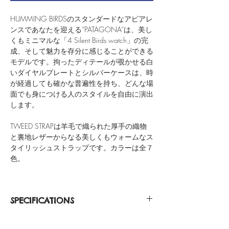
HUMMING BIRDSのスタンダードなアピアレ
ンスであなたを迎える“PATAGONA”は、美し
くもミニマルな「4 Silent Birds watch」の完
成、そして魅力を存分に感じることができる
モデルです。拘ったディテールが覗かせる白
いダイヤルプレートとシルバーケースは、時
が経過しても確かな普遍性を持ち、どんな場
面でも身につける人のスタイルを自由に演出
します。
TWEED STRAPは羊毛で織られた厚手の織物
と裏地レザーからなる美しくもウォームなス
タイリッシュストラップです。カラーは全７
色。
SPECIFICATIONS
Silver Casing 316L Stainless Steel