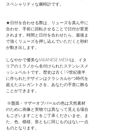
スペシャリティな腕時計です。
★日付を合わせる際は、リューズを真ん中に
合わせ、手前に回転させることで日付が変更
されます。時間と日付を合わせたら、最後ま
で強くリューズを押し込んでいただくと秒針
が動き出します。
しなやかで優美なMILANESE MESHは、イタ
リアのミラノから名付けられたステンレスメ
ッシュベルトです。歴史は古く19世紀後半
に作られたデザインはクラシカルかつ時代を
超えたエレガントさを、あなたの手首に飾る
ことができます。
※盤面・マザーオブパールの色は天然素材
のために画像と実物では異なって見える場合
もございますことをご了承くださいませ。ま
た、色、模様、形ともに同じものはない一点
ものとなります。