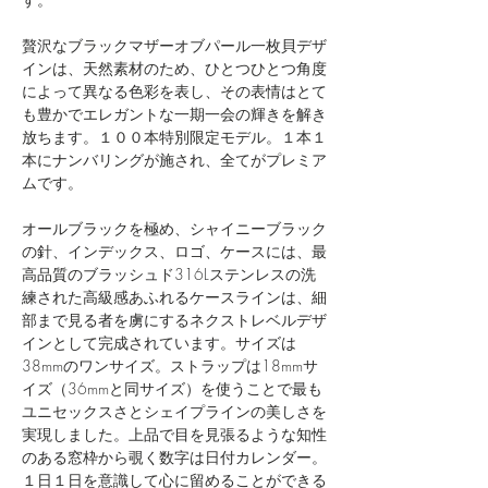
贅沢なブラックマザーオブパール一枚貝デザ
インは、天然素材のため、ひとつひとつ角度
によって異なる色彩を表し、その表情はとて
も豊かでエレガントな一期一会の輝きを解き
放ちます。１００本特別限定モデル。１本１
本にナンバリングが施され、全てがプレミア
ムです。
オールブラックを極め、シャイニーブラック
の針、インデックス、ロゴ、ケースには、最
高品質のブラッシュド316Lステンレスの洗
練された高級感あふれるケースラインは、細
部まで見る者を虜にするネクストレベルデザ
インとして完成されています。​サイズは
38mmのワンサイズ。ストラップは18mmサ
イズ（36mmと同サイズ）を使うことで​最も
ユニセックスさとシェイプラインの美しさを
実現しました。上品で目を見張るような知性
のある窓枠から覗く数字は日付カレンダー。
１日１日を意識して心に留めることができる