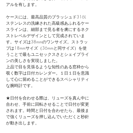
アルを有します。
ケースには、最高品質のブラッシュド316L
ステンレスの洗練された高級感あふれるケー
スラインは、細部まで見る者を虜にするネク
ストレベルデザインとして完成されていま
す。​サイズは38mmのワンサイズ。ストラッ
プは18mmサイズ（36mmと同サイズ）を使
うことで​最もユニセックスさとシェイプライ
ンの美しさを実現しました。
上品で目を見張るような知性のある窓枠から
覗く数字は日付カレンダー。１日１日を意識
して心に留めることができるスペシャリティ
な腕時計です。
★日付を合わせる際は、リューズを真ん中に
合わせ、手前に回転させることで日付が変更
されます。時間と日付を合わせたら、最後ま
で強くリューズを押し込んでいただくと秒針
が動き出します。