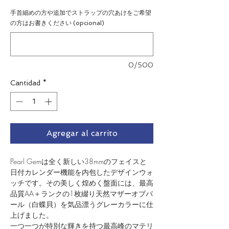
手首細めの方や追加でストラップの穴あけをご希望
の方はお書きください (opcional)
0/500
Cantidad
*
Agregar al carrito
Pearl Gemは全く新しい38mmのフェイスと
日付カレンダー機能を内包したデザインウォ
ッチです。その美しく煌めく盤面には、最高
品質AA＋ランクの1枚綴り天然マザーオブパ
ール（白蝶貝）を気品漂うグレーカラーに仕
上げました。
一つ一つが特別な輝きを持つ最高峰のマテリ