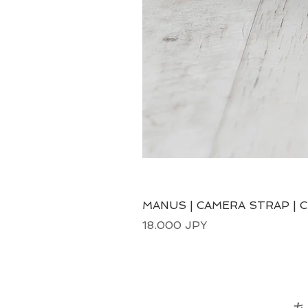
MANUS | CAMERA STRAP | 
Precio
18.000 JPY