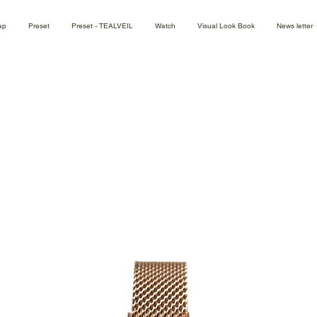
ap
Preset
Preset - TEALVEIL
Watch
Visual Look Book
News letter