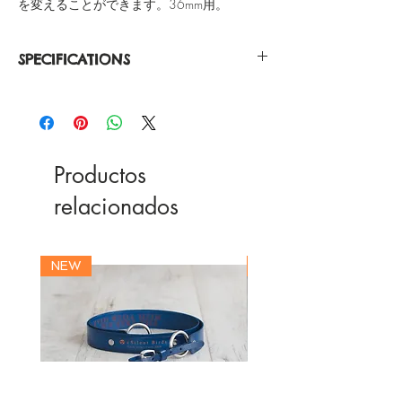
を変えることができます。36mm用。
SPECIFICATIONS
Nylon
Stainless Steel Buckle
Buckle Color Rose Gold / Silver
Strap Width 18.0mm
Productos
relacionados
NEW
NEW