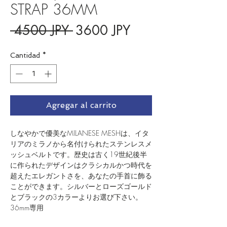
STRAP 36MM
Precio
Precio
 4500 JPY 
3600 JPY
de
Cantidad
*
oferta
Agregar al carrito
しなやかで優美なMILANESE MESHは、イタ
リアのミラノから名付けられたステンレスメ
ッシュベルトです。歴史は古く19世紀後半
に作られたデザインはクラシカルかつ時代を
超えたエレガントさを、あなたの手首に飾る
ことができます。シルバーとローズゴールド
とブラックの3カラーよりお選び下さい。
36mm専用