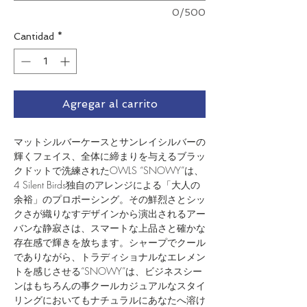
0/500
Cantidad
*
Agregar al carrito
マットシルバーケースとサンレイシルバーの
輝くフェイス、全体に締まりを与えるブラッ
クドットで洗練されたOWLS “SNOWY”は、
4 Silent Birds独自のアレンジによる「大人の
余裕」のプロポーシング。その鮮烈さとシッ
クさが織りなすデザインから演出されるアー
バンな静寂さは、スマートな上品さと確かな
存在感で輝きを放ちます。シャープでクール
でありながら、トラディショナルなエレメン
トを感じさせる“SNOWY”は、ビジネスシー
ンはもちろんの事クールカジュアルなスタイ
リングにおいてもナチュラルにあなたへ溶け