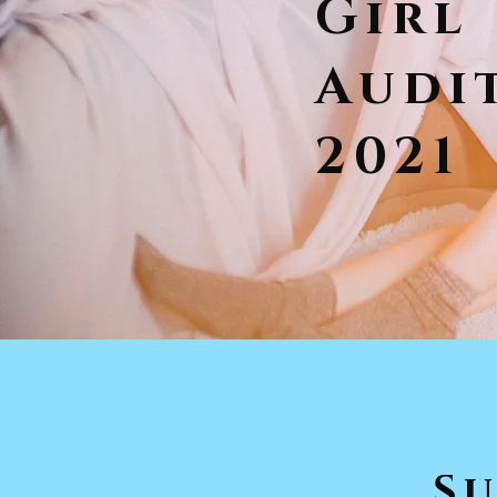
Girl
Audi
2021​
Su