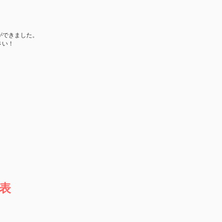
できました。​
ださい！
表