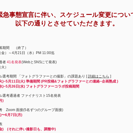
緊急事態宣言に伴い、スケジュール変更につい
​以下の通りとさせていただきます。
ー応募期間 （終了）
～4月21日（水）PM 11:00迄
通過者
41名発表
(WebとSNSにて発表)
火）
ナル選考期間 「フォトグラファーとの撮影」の課題あり [
詳細はこちら
]
(火)~5月11日(火) 準備期間 (PR投稿&フォトグラファーとの連絡~企画熟成 )
~5月26日(水)
フォトグラファーコラボ投稿期間
ナル選考通過者 ファイナリスト15名発表
月)
考 Zoom 面接(5名ずつのグループ面接)
)〜6月7日(月)
表
(金) (それに伴い撮影日も、調整中)