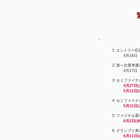
1: エントリ
4月16日（金）
2: 第一次選考
4月27日（
3: セミファイ
4月27日
5月12日(水)
4: セミファイ
5月31日(
5: ファイナル選
6月2日(水
6: グランプリ発
6月11日