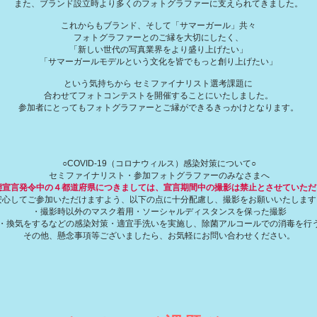
また、ブランド設立時より多くのフォトグラファーに支えられてきました。
これからもブランド、そして「サマーガール」共々
フォトグラファーとのご縁を大切にしたく、
「新しい世代の写真業界をより盛り上げたい」
「サマーガールモデルという文化を皆でもっと創り上げたい」
という気持ちから
セミファイナリスト選考課題に
合わせて
フォトコンテストを開催することにいたしました。
参加者にとってもフォトグラファーとご縁ができるきっかけとなります。
○COVID-19（コロナウィルス）感染対策について○
セミファイナリスト・参加フォトグラファーのみなさまへ
態宣言発令中の４都道府県につきましては、宣言期間中の撮影は禁止とさせていただ
安心してご参加いただけますよう、以下の点に十分配慮し、撮影をお願いいたします
・撮影時以外のマスク着用・ソーシャルディスタンスを保った撮影
・換気をするなどの感染対策・適宜手洗いを実施し、除菌アルコールでの消毒を行
その他、懸念事項等ございましたら、お気軽にお問い合わせください。