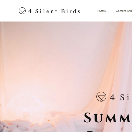
HOME
Camera Str
Summ