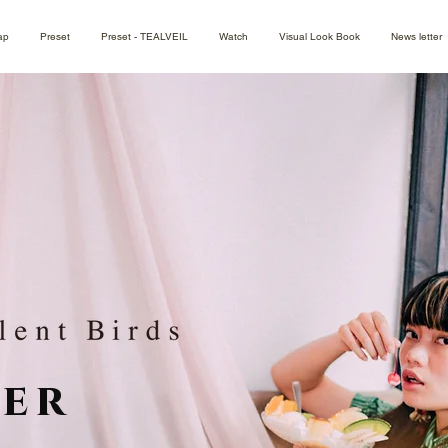
ap
Preset
Preset - TEALVEIL
Watch
Visual Look Book
News letter
er