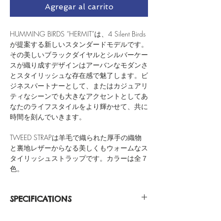
Agregar al carrito
HUMMING BIRDS “HERMIT”は、4 Silent Birds
が提案する新しいスタンダードモデルです。
その美しいブラックダイヤルとシルバーケー
スが織り成すデザインはアーバンなモダンさ
とスタイリッシュな存在感で魅了します。ビ
ジネスパートナーとして、またはカジュアリ
ティなシーンでも大きなアクセントとしてあ
なたのライフスタイルをより輝かせて、共に
時間を刻んでいきます。
TWEED STRAPは羊毛で織られた厚手の織物
と裏地レザーからなる美しくもウォームなス
タイリッシュストラップです。カラーは全７
色。
SPECIFICATIONS
Silver Casing 316L Stainless Steel