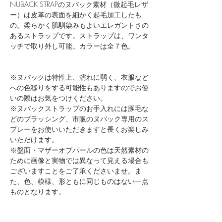
NUBACK STRAPのヌバック素材（微起毛レザ
ー）は皮革の表面を細かく起毛加工したも
の。柔らかく肌馴染みもよいエレガントさの
あるストラップです。ストラップは、ワンタ
ッチで取り外し可能。カラーは全７色。
※ヌバックは特性上、濡れに弱く、衣服など
への色移りをする可能性もありますのでお使
いの際はお気をつけください。
※ヌバックストラップのお手入れには豚毛な
どのブラッシング、市販のヌバック専用のス
プレーをお使いいただきますと長くお楽しみ
いただけます。
※盤面・マザーオブパールの色は天然素材の
ために画像と実物では異なって見える場合も
ございますことをご了承くださいませ。ま
た、色、模様、形ともに同じものはない一点
ものとなります。