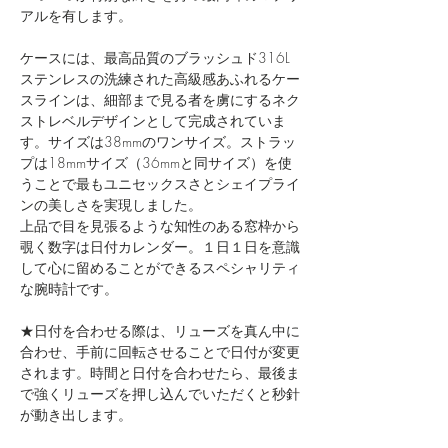
アルを有します。
ケースには、最高品質のブラッシュド316L
ステンレスの洗練された高級感あふれるケー
スラインは、細部まで見る者を虜にするネク
ストレベルデザインとして完成されていま
す。​サイズは38mmのワンサイズ。ストラッ
プは18mmサイズ（36mmと同サイズ）を使
うことで​最もユニセックスさとシェイプライ
ンの美しさを実現しました。
上品で目を見張るような知性のある窓枠から
覗く数字は日付カレンダー。１日１日を意識
して心に留めることができるスペシャリティ
な腕時計です。
★日付を合わせる際は、リューズを真ん中に
合わせ、手前に回転させることで日付が変更
されます。時間と日付を合わせたら、最後ま
で強くリューズを押し込んでいただくと秒針
が動き出します。