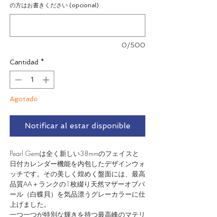
の方はお書きください (opcional)
0/500
Cantidad
*
Agotado
Notificar al estar disponible
Pearl Gemは全く新しい38mmのフェイスと
日付カレンダー機能を内包したデザインウォ
ッチです。その美しく煌めく盤面には、最高
品質AA＋ランクの1枚綴り天然マザーオブパ
ール（白蝶貝）を気品漂うグレーカラーに仕
上げました。
一つ一つが特別な輝きを持つ最高峰のマテリ