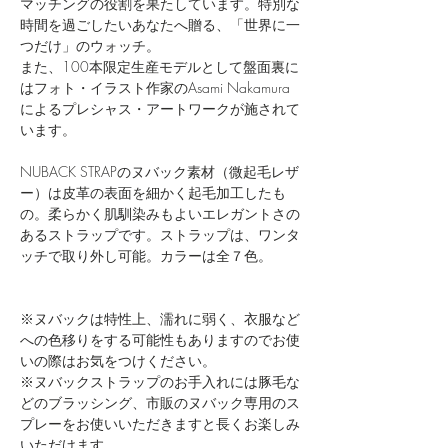
マッチングの役割を果たしています。特別な
時間を過ごしたいあなたへ贈る、「世界に一
つだけ」のウォッチ。
また、100本限定生産モデルとして盤面裏に
はフォト・イラスト作家のAsami Nakamura
によるプレシャス・アートワークが施されて
います。
NUBACK STRAPのヌバック素材（微起毛レザ
ー）は皮革の表面を細かく起毛加工したも
の。柔らかく肌馴染みもよいエレガントさの
あるストラップです。ストラップは、ワンタ
ッチで取り外し可能。カラーは全７色。
※ヌバックは特性上、濡れに弱く、衣服など
への色移りをする可能性もありますのでお使
いの際はお気をつけください。
※ヌバックストラップのお手入れには豚毛な
どのブラッシング、市販のヌバック専用のス
プレーをお使いいただきますと長くお楽しみ
いただけます。