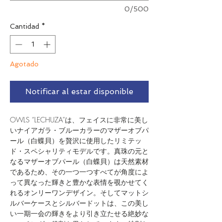
0/500
Cantidad
*
Agotado
Notificar al estar disponible
OWLS “LECHUZA”は、フェイスに非常に美し
いナイアガラ・ブルーカラーのマザーオブパ
ール（白蝶貝）を贅沢に使用したリミテッ
ド・スペシャリティモデルです。真珠の元と
なるマザーオブパール（白蝶貝）は天然素材
であるため、その一つ一つすべてが角度によ
って異なった輝きと豊かな表情を覗かせてく
れるオンリーワンデザイン。そしてマットシ
ルバーケースとシルバードットは、この美し
い一期一会の輝きをより引き立たせる絶妙な